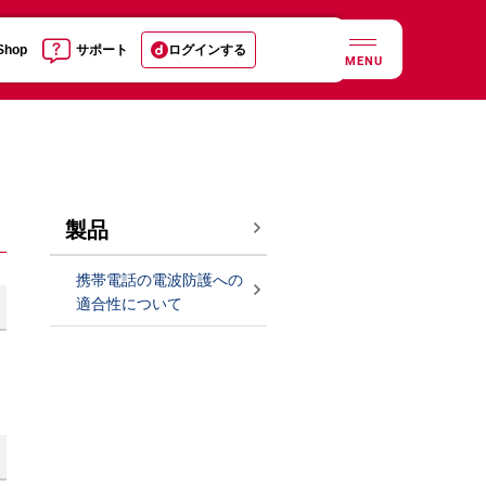
 Shop
サポート
ログインする
MENU
製品
携帯電話の電波防護への
適合性について