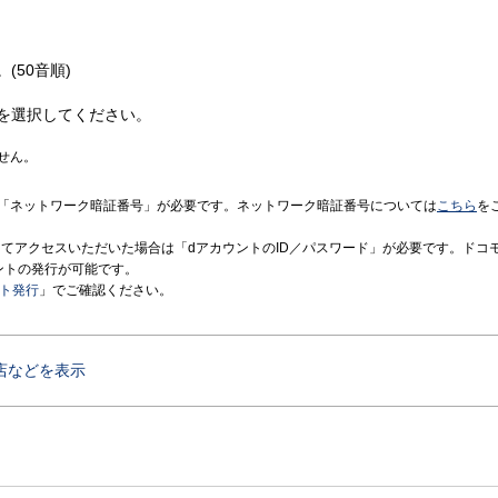
(50音順)
を選択してください。
せん。
「ネットワーク暗証番号」が必要です。ネットワーク暗証番号については
こちら
を
境にてアクセスいただいた場合は「dアカウントのID／パスワード」が必要です。ドコ
ントの発行が可能です。
ント発行
」でご確認ください。
店などを表示