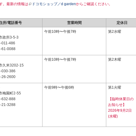
す。最新の情報は
ドコモショップ／d garden
からご確認ください。
住所/電話番号
営業時間
定休日
2
午前10時〜午後7時
第2水曜
政所3-5-3
-011-486
-61-0088
1
午前10時〜午後7時
第2木曜
久米3202-15
-030-386
-26-2600
6
午前9時〜午後6時
第1火曜
梅園町2-55
-632-888
【臨時休業日の
-21-3288
お知らせ】
2026年9月2日
(水曜)