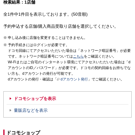
検索結果：1店舗
全1件中1件目を表示しております。(50音順)
予約申込する店舗/購入商品受取り店舗を選択してください。
申し込み後に店舗を変更することはできません。
予約手続きにはログインが必要です。
ドコモ回線にてアクセスいただいた場合は「ネットワーク暗証番号」が必要
です。ネットワーク暗証番号については
こちら
をご確認ください。
Wi-Fiまたはご自宅のインターネット環境にてアクセスいただいた場合は「d
アカウントのID／パスワード」が必要です。ドコモの契約回線をお持ちでな
い方も、dアカウントの発行が可能です。
dアカウントの発行・確認は「
dアカウント発行
」でご確認ください。
ドコモショップを表示
量販店などを表示
ドコモショップ