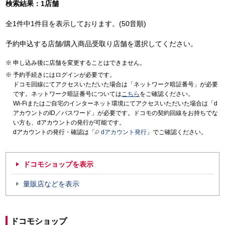
検索結果：1店舗
全1件中1件目を表示しております。(50音順)
予約申込する店舗/購入商品受取り店舗を選択してください。
申し込み後に店舗を変更することはできません。
予約手続きにはログインが必要です。
ドコモ回線にてアクセスいただいた場合は「ネットワーク暗証番号」が必要
です。ネットワーク暗証番号については
こちら
をご確認ください。
Wi-Fiまたはご自宅のインターネット環境にてアクセスいただいた場合は「d
アカウントのID／パスワード」が必要です。ドコモの契約回線をお持ちでな
い方も、dアカウントの発行が可能です。
dアカウントの発行・確認は「
dアカウント発行
」でご確認ください。
ドコモショップを表示
量販店などを表示
ドコモショップ