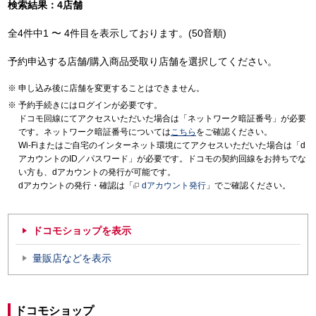
検索結果：4店舗
全4件中1 〜 4件目を表示しております。(50音順)
予約申込する店舗/購入商品受取り店舗を選択してください。
申し込み後に店舗を変更することはできません。
予約手続きにはログインが必要です。
ドコモ回線にてアクセスいただいた場合は「ネットワーク暗証番号」が必要
です。ネットワーク暗証番号については
こちら
をご確認ください。
Wi-Fiまたはご自宅のインターネット環境にてアクセスいただいた場合は「d
アカウントのID／パスワード」が必要です。ドコモの契約回線をお持ちでな
い方も、dアカウントの発行が可能です。
dアカウントの発行・確認は「
dアカウント発行
」でご確認ください。
ドコモショップを表示
量販店などを表示
ドコモショップ