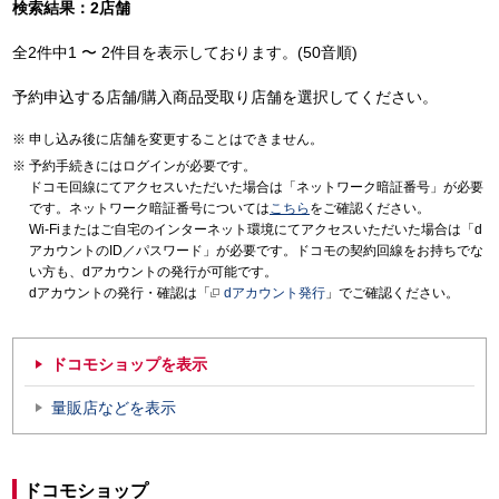
検索結果：2店舗
全2件中1 〜 2件目を表示しております。(50音順)
予約申込する店舗/購入商品受取り店舗を選択してください。
申し込み後に店舗を変更することはできません。
予約手続きにはログインが必要です。
ドコモ回線にてアクセスいただいた場合は「ネットワーク暗証番号」が必要
です。ネットワーク暗証番号については
こちら
をご確認ください。
Wi-Fiまたはご自宅のインターネット環境にてアクセスいただいた場合は「d
アカウントのID／パスワード」が必要です。ドコモの契約回線をお持ちでな
い方も、dアカウントの発行が可能です。
dアカウントの発行・確認は「
dアカウント発行
」でご確認ください。
ドコモショップを表示
量販店などを表示
ドコモショップ