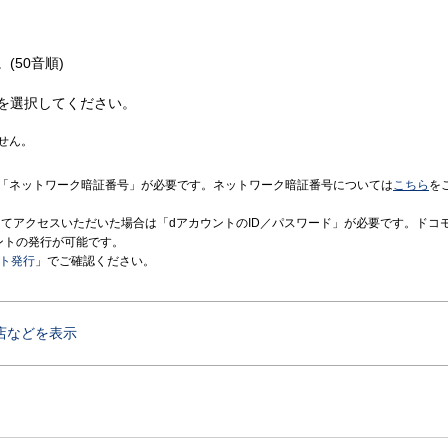
(50音順)
を選択してください。
せん。
「ネットワーク暗証番号」が必要です。ネットワーク暗証番号については
こちら
を
境にてアクセスいただいた場合は「dアカウントのID／パスワード」が必要です。ドコ
ントの発行が可能です。
ント発行
」でご確認ください。
店などを表示