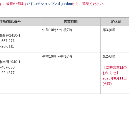
す。最新の情報は
ドコモショップ／d garden
からご確認ください。
住所/電話番号
営業時間
定休日
4
午前10時〜午後7時
第3水曜
白井2410-1
-557-271
-26-3111
4
午前10時〜午後7時
第2火曜
半田1940-1
-487-360
【臨時営業日の
-22-4877
お知らせ】
2026年8月11日
(火曜)