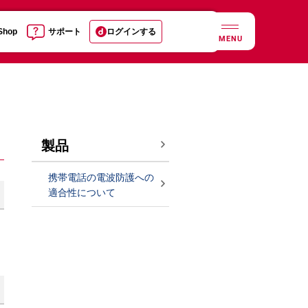
 Shop
サポート
ログインする
MENU
製品
携帯電話の電波防護への
適合性について