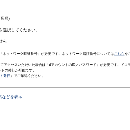
音順)
を選択してください。
せん。
「ネットワーク暗証番号」が必要です。ネットワーク暗証番号については
こちら
を
境にてアクセスいただいた場合は「dアカウントのID／パスワード」が必要です。ドコ
ントの発行が可能です。
ント発行
」でご確認ください。
店などを表示