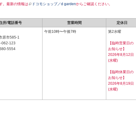
す。最新の情報は
ドコモショップ／d garden
からご確認ください。
住所/電話番号
営業時間
定休日
3
午前10時〜午後7時
第2水曜
原市585-1
-062-123
【臨時営業日の
380-5554
お知らせ】
2026年8月12日
(水曜)
【臨時休業日の
お知らせ】
2026年8月19日
(水曜)