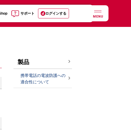
 Shop
サポート
ログインする
MENU
製品
携帯電話の電波防護への
適合性について