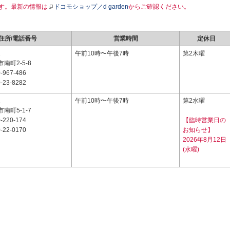
す。最新の情報は
ドコモショップ／d garden
からご確認ください。
住所/電話番号
営業時間
定休日
1
午前10時〜午後7時
第2木曜
南町2-5-8
-967-486
-23-8282
1
午前10時〜午後7時
第2水曜
南町5-1-7
-220-174
【臨時営業日の
-22-0170
お知らせ】
2026年8月12日
(水曜)