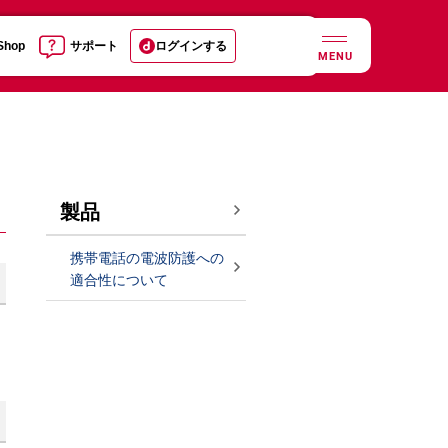
 Shop
サポート
ログインする
MENU
製品
携帯電話の電波防護への
適合性について