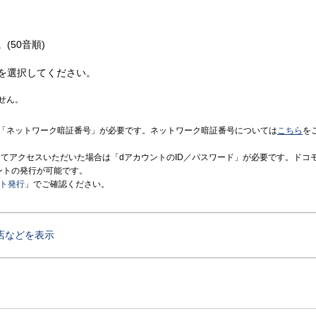
(50音順)
を選択してください。
せん。
「ネットワーク暗証番号」が必要です。ネットワーク暗証番号については
こちら
を
境にてアクセスいただいた場合は「dアカウントのID／パスワード」が必要です。ドコ
ントの発行が可能です。
ント発行
」でご確認ください。
店などを表示