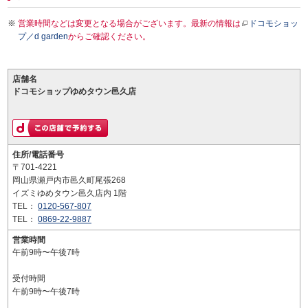
営業時間などは変更となる場合がございます。最新の情報は
ドコモショッ
プ／d garden
からご確認ください。
店舗名
ドコモショップゆめタウン邑久店
住所/電話番号
〒701-4221
岡山県瀬戸内市邑久町尾張268
イズミゆめタウン邑久店内 1階
TEL：
0120-567-807
TEL：
0869-22-9887
営業時間
午前9時〜午後7時
受付時間
午前9時〜午後7時