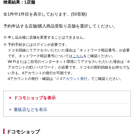
検索結果：1店舗
全1件中1件目を表示しております。(50音順)
予約申込する店舗/購入商品受取り店舗を選択してください。
申し込み後に店舗を変更することはできません。
予約手続きにはログインが必要です。
ドコモ回線にてアクセスいただいた場合は「ネットワーク暗証番号」が必要
です。ネットワーク暗証番号については
こちら
をご確認ください。
Wi-Fiまたはご自宅のインターネット環境にてアクセスいただいた場合は「d
アカウントのID／パスワード」が必要です。ドコモの契約回線をお持ちでな
い方も、dアカウントの発行が可能です。
dアカウントの発行・確認は「
dアカウント発行
」でご確認ください。
ドコモショップを表示
量販店などを表示
ドコモショップ