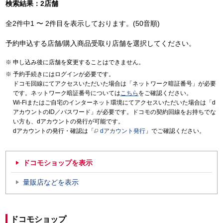
検索結果：2店舗
全2件中1 〜 2件目を表示しております。(50音順)
予約申込する店舗/購入商品受取り店舗を選択してください。
申し込み後に店舗を変更することはできません。
予約手続きにはログインが必要です。
ドコモ回線にてアクセスいただいた場合は「ネットワーク暗証番号」が必要
です。ネットワーク暗証番号については
こちら
をご確認ください。
Wi-Fiまたはご自宅のインターネット環境にてアクセスいただいた場合は「d
アカウントのID／パスワード」が必要です。ドコモの契約回線をお持ちでな
い方も、dアカウントの発行が可能です。
dアカウントの発行・確認は「
dアカウント発行
」でご確認ください。
ドコモショップを表示
量販店などを表示
ドコモショップ