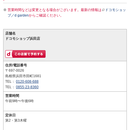
営業時間などは変更となる場合がございます。最新の情報は
ドコモショッ
プ／d garden
からご確認ください。
店舗名
ドコモショップ浜田店
住所/電話番号
〒697-0026
島根県浜田市田町1681
TEL：
0120-608-688
TEL：
0855-23-8360
営業時間
午前9時〜午後6時
定休日
第2・第3木曜