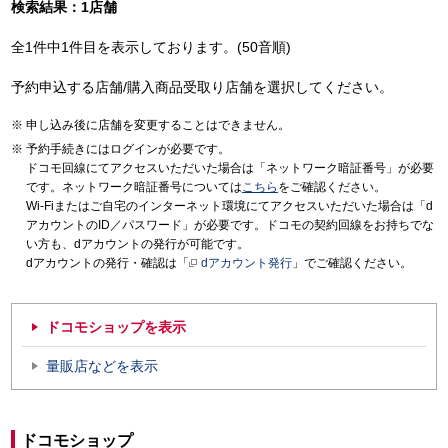
検索結果：1店舗
全1件中1件目を表示しております。(50音順)
予約申込する店舗/購入商品受取り店舗を選択してください。
申し込み後に店舗を変更することはできません。
予約手続きにはログインが必要です。
ドコモ回線にてアクセスいただいた場合は「ネットワーク暗証番号」が必要
です。ネットワーク暗証番号については
こちら
をご確認ください。
Wi-Fiまたはご自宅のインターネット環境にてアクセスいただいた場合は「d
アカウントのID／パスワード」が必要です。ドコモの契約回線をお持ちでな
い方も、dアカウントの発行が可能です。
dアカウントの発行・確認は「
dアカウント発行
」でご確認ください。
ドコモショップを表示
量販店などを表示
ドコモショップ