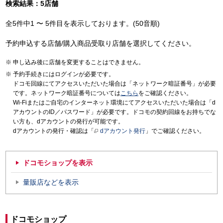
検索結果：5店舗
全5件中1 〜 5件目を表示しております。(50音順)
予約申込する店舗/購入商品受取り店舗を選択してください。
申し込み後に店舗を変更することはできません。
予約手続きにはログインが必要です。
ドコモ回線にてアクセスいただいた場合は「ネットワーク暗証番号」が必要
です。ネットワーク暗証番号については
こちら
をご確認ください。
Wi-Fiまたはご自宅のインターネット環境にてアクセスいただいた場合は「d
アカウントのID／パスワード」が必要です。ドコモの契約回線をお持ちでな
い方も、dアカウントの発行が可能です。
dアカウントの発行・確認は「
dアカウント発行
」でご確認ください。
ドコモショップを表示
量販店などを表示
ドコモショップ