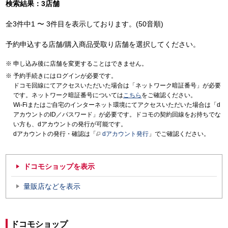
検索結果：3店舗
全3件中1 〜 3件目を表示しております。(50音順)
予約申込する店舗/購入商品受取り店舗を選択してください。
申し込み後に店舗を変更することはできません。
予約手続きにはログインが必要です。
ドコモ回線にてアクセスいただいた場合は「ネットワーク暗証番号」が必要
です。ネットワーク暗証番号については
こちら
をご確認ください。
Wi-Fiまたはご自宅のインターネット環境にてアクセスいただいた場合は「d
アカウントのID／パスワード」が必要です。ドコモの契約回線をお持ちでな
い方も、dアカウントの発行が可能です。
dアカウントの発行・確認は「
dアカウント発行
」でご確認ください。
ドコモショップを表示
量販店などを表示
ドコモショップ