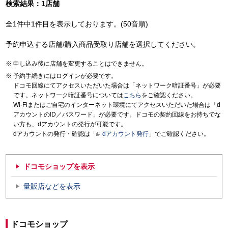
検索結果：1店舗
全1件中1件目を表示しております。(50音順)
予約申込する店舗/購入商品受取り店舗を選択してください。
申し込み後に店舗を変更することはできません。
予約手続きにはログインが必要です。
ドコモ回線にてアクセスいただいた場合は「ネットワーク暗証番号」が必要
です。ネットワーク暗証番号については
こちら
をご確認ください。
Wi-Fiまたはご自宅のインターネット環境にてアクセスいただいた場合は「d
アカウントのID／パスワード」が必要です。ドコモの契約回線をお持ちでな
い方も、dアカウントの発行が可能です。
dアカウントの発行・確認は「
dアカウント発行
」でご確認ください。
ドコモショップを表示
量販店などを表示
ドコモショップ