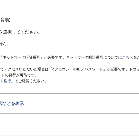
音順)
を選択してください。
せん。
「ネットワーク暗証番号」が必要です。ネットワーク暗証番号については
こちら
を
境にてアクセスいただいた場合は「dアカウントのID／パスワード」が必要です。ドコ
ントの発行が可能です。
ント発行
」でご確認ください。
店などを表示