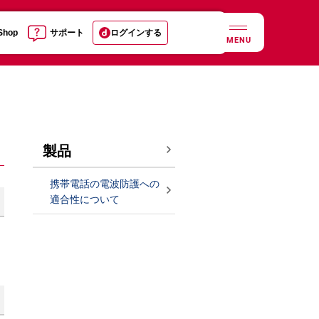
 Shop
サポート
ログインする
MENU
製品
携帯電話の電波防護への
適合性について