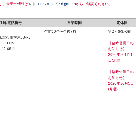
す。最新の情報は
ドコモショップ／d garden
からご確認ください。
住所/電話番号
営業時間
定休日
1
午前10時〜午後7時
第2・第3水曜
北条町横尾384-1
-890-068
【臨時営業日の
-42-6811
お知らせ】
2026年10月14
日(水曜)
【臨時休業日の
お知らせ】
2026年10月5日
(月曜)