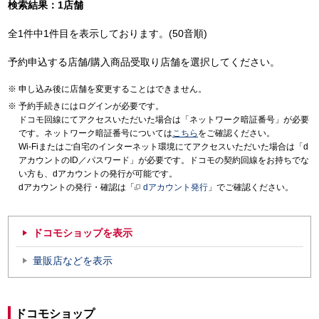
検索結果：1店舗
全1件中1件目を表示しております。(50音順)
予約申込する店舗/購入商品受取り店舗を選択してください。
申し込み後に店舗を変更することはできません。
予約手続きにはログインが必要です。
ドコモ回線にてアクセスいただいた場合は「ネットワーク暗証番号」が必要
です。ネットワーク暗証番号については
こちら
をご確認ください。
Wi-Fiまたはご自宅のインターネット環境にてアクセスいただいた場合は「d
アカウントのID／パスワード」が必要です。ドコモの契約回線をお持ちでな
い方も、dアカウントの発行が可能です。
dアカウントの発行・確認は「
dアカウント発行
」でご確認ください。
ドコモショップを表示
量販店などを表示
ドコモショップ