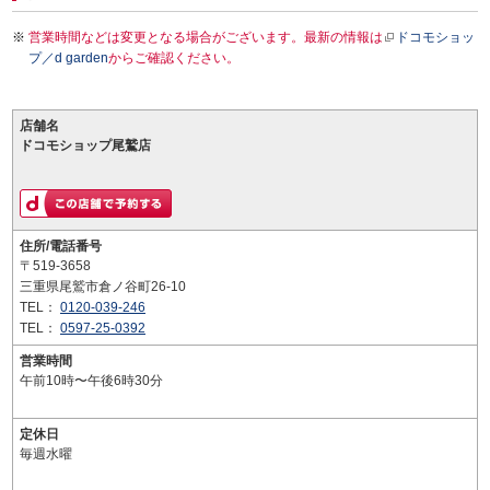
営業時間などは変更となる場合がございます。最新の情報は
ドコモショッ
プ／d garden
からご確認ください。
店舗名
ドコモショップ尾鷲店
住所/電話番号
〒519-3658
三重県尾鷲市倉ノ谷町26-10
TEL：
0120-039-246
TEL：
0597-25-0392
営業時間
午前10時〜午後6時30分
定休日
毎週水曜