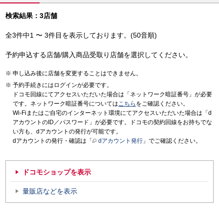
検索結果：3店舗
全3件中1 〜 3件目を表示しております。(50音順)
予約申込する店舗/購入商品受取り店舗を選択してください。
申し込み後に店舗を変更することはできません。
予約手続きにはログインが必要です。
ドコモ回線にてアクセスいただいた場合は「ネットワーク暗証番号」が必要
です。ネットワーク暗証番号については
こちら
をご確認ください。
Wi-Fiまたはご自宅のインターネット環境にてアクセスいただいた場合は「d
アカウントのID／パスワード」が必要です。ドコモの契約回線をお持ちでな
い方も、dアカウントの発行が可能です。
dアカウントの発行・確認は「
dアカウント発行
」でご確認ください。
ドコモショップを表示
量販店などを表示