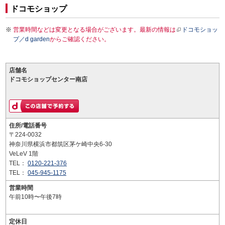
ドコモショップ
営業時間などは変更となる場合がございます。最新の情報は
ドコモショッ
プ／d garden
からご確認ください。
店舗名
ドコモショップセンター南店
住所/電話番号
〒224-0032
神奈川県横浜市都筑区茅ケ崎中央6-30
VeLeV 1階
TEL：
0120-221-376
TEL：
045-945-1175
営業時間
午前10時〜午後7時
定休日