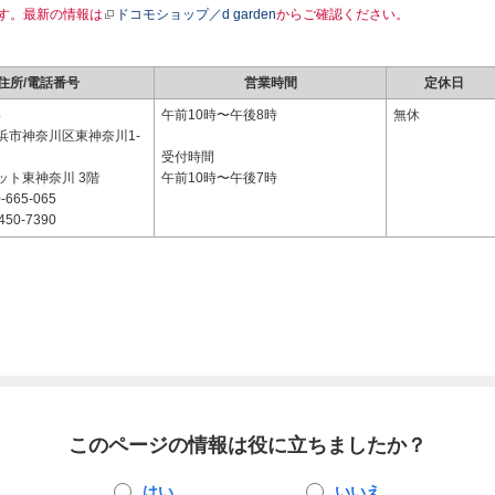
す。最新の情報は
ドコモショップ／d garden
からご確認ください。
住所/電話番号
営業時間
定休日
4
午前10時〜午後8時
無休
浜市神奈川区東神奈川1-
受付時間
ット東神奈川 3階
午前10時〜午後7時
-665-065
450-7390
このページの情報は役に立ちましたか？
はい
いいえ