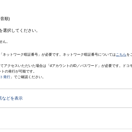
音順)
を選択してください。
せん。
「ネットワーク暗証番号」が必要です。ネットワーク暗証番号については
こちら
を
境にてアクセスいただいた場合は「dアカウントのID／パスワード」が必要です。ドコ
ントの発行が可能です。
ント発行
」でご確認ください。
店などを表示