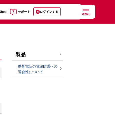
 Shop
サポート
ログインする
MENU
製品
携帯電話の電波防護への
適合性について