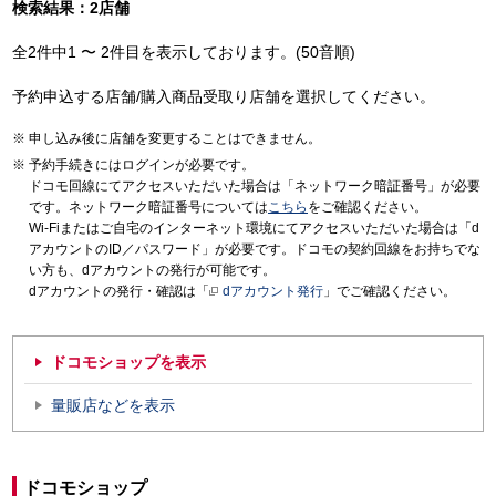
検索結果：2店舗
全2件中1 〜 2件目を表示しております。(50音順)
予約申込する店舗/購入商品受取り店舗を選択してください。
申し込み後に店舗を変更することはできません。
予約手続きにはログインが必要です。
ドコモ回線にてアクセスいただいた場合は「ネットワーク暗証番号」が必要
です。ネットワーク暗証番号については
こちら
をご確認ください。
Wi-Fiまたはご自宅のインターネット環境にてアクセスいただいた場合は「d
アカウントのID／パスワード」が必要です。ドコモの契約回線をお持ちでな
い方も、dアカウントの発行が可能です。
dアカウントの発行・確認は「
dアカウント発行
」でご確認ください。
ドコモショップを表示
量販店などを表示
ドコモショップ