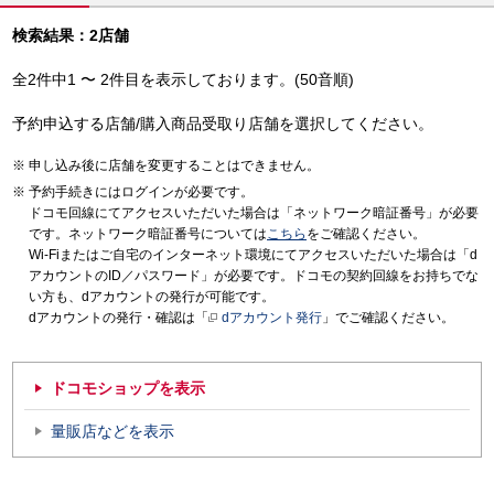
検索結果：2店舗
全2件中1 〜 2件目を表示しております。(50音順)
予約申込する店舗/購入商品受取り店舗を選択してください。
申し込み後に店舗を変更することはできません。
予約手続きにはログインが必要です。
ドコモ回線にてアクセスいただいた場合は「ネットワーク暗証番号」が必要
です。ネットワーク暗証番号については
こちら
をご確認ください。
Wi-Fiまたはご自宅のインターネット環境にてアクセスいただいた場合は「d
アカウントのID／パスワード」が必要です。ドコモの契約回線をお持ちでな
い方も、dアカウントの発行が可能です。
dアカウントの発行・確認は「
dアカウント発行
」でご確認ください。
ドコモショップを表示
量販店などを表示