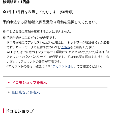
検索結果：1店舗
全1件中1件目を表示しております。(50音順)
予約申込する店舗/購入商品受取り店舗を選択してください。
申し込み後に店舗を変更することはできません。
予約手続きにはログインが必要です。
ドコモ回線にてアクセスいただいた場合は「ネットワーク暗証番号」が必要
です。ネットワーク暗証番号については
こちら
をご確認ください。
Wi-Fiまたはご自宅のインターネット環境にてアクセスいただいた場合は「d
アカウントのID／パスワード」が必要です。ドコモの契約回線をお持ちでな
い方も、dアカウントの発行が可能です。
dアカウントの発行・確認は「
dアカウント発行
」でご確認ください。
ドコモショップを表示
量販店などを表示
ドコモショップ