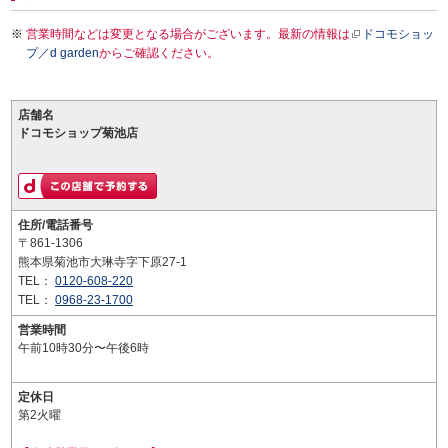
営業時間などは変更となる場合がございます。最新の情報は
ドコモショッ
プ／d garden
からご確認ください。
店舗名
ドコモショップ菊池店
住所/電話番号
〒861-1306
熊本県菊池市大琳寺字下原27-1
TEL：
0120-608-220
TEL：
0968-23-1700
営業時間
午前10時30分〜午後6時
定休日
第2火曜