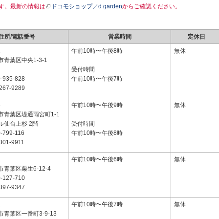
す。最新の情報は
ドコモショップ／d garden
からご確認ください。
住所/電話番号
営業時間
定休日
1
午前10時〜午後8時
無休
青葉区中央1-3-1
受付時間
-935-828
午前10時〜午後7時
267-9289
4
午前10時〜午後9時
無休
市青葉区堤通雨宮町1-1
ル仙台上杉 2階
受付時間
-799-116
午前10時〜午後8時
301-9911
2
午前10時〜午後6時
無休
青葉区栗生6-12-4
-127-710
397-9347
1
午前10時〜午後7時
無休
青葉区一番町3-9-13