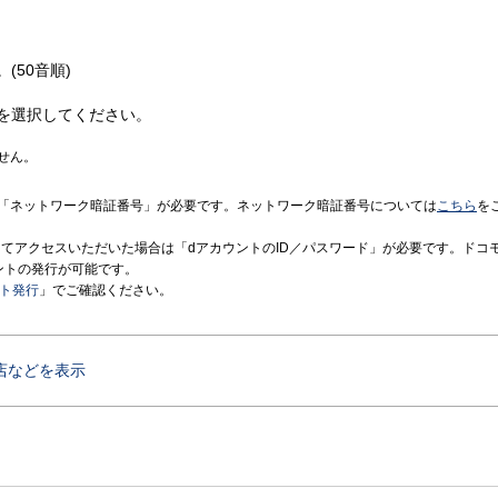
(50音順)
を選択してください。
せん。
「ネットワーク暗証番号」が必要です。ネットワーク暗証番号については
こちら
を
境にてアクセスいただいた場合は「dアカウントのID／パスワード」が必要です。ドコ
ントの発行が可能です。
ント発行
」でご確認ください。
店などを表示