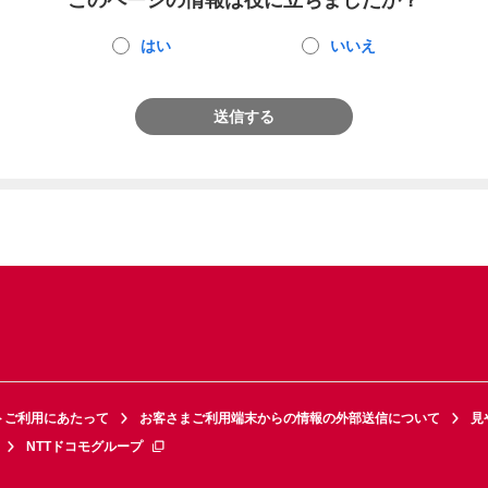
このページの情報は役に立ちましたか？
はい
いいえ
送信する
トご利用にあたって
お客さまご利用端末からの情報の外部送信について
見
NTTドコモグループ