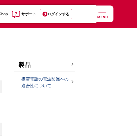
 Shop
サポート
ログインする
MENU
製品
携帯電話の電波防護への
適合性について