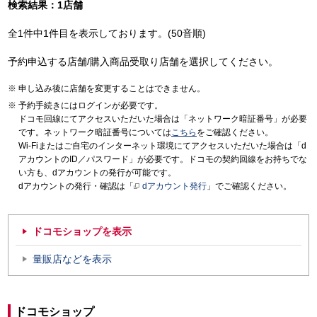
検索結果：1店舗
全1件中1件目を表示しております。(50音順)
予約申込する店舗/購入商品受取り店舗を選択してください。
申し込み後に店舗を変更することはできません。
予約手続きにはログインが必要です。
ドコモ回線にてアクセスいただいた場合は「ネットワーク暗証番号」が必要
です。ネットワーク暗証番号については
こちら
をご確認ください。
Wi-Fiまたはご自宅のインターネット環境にてアクセスいただいた場合は「d
アカウントのID／パスワード」が必要です。ドコモの契約回線をお持ちでな
い方も、dアカウントの発行が可能です。
dアカウントの発行・確認は「
dアカウント発行
」でご確認ください。
ドコモショップを表示
量販店などを表示
ドコモショップ