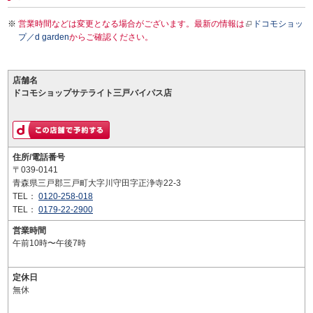
営業時間などは変更となる場合がございます。最新の情報は
ドコモショッ
プ／d garden
からご確認ください。
店舗名
ドコモショップサテライト三戸バイパス店
住所/電話番号
〒039-0141
青森県三戸郡三戸町大字川守田字正浄寺22-3
TEL：
0120-258-018
TEL：
0179-22-2900
営業時間
午前10時〜午後7時
定休日
無休