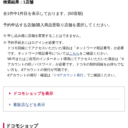
検索結果：1店舗
全1件中1件目を表示しております。(50音順)
予約申込する店舗/購入商品受取り店舗を選択してください。
申し込み後に店舗を変更することはできません。
予約手続きにはログインが必要です。
ドコモ回線にてアクセスいただいた場合は「ネットワーク暗証番号」が必要
です。ネットワーク暗証番号については
こちら
をご確認ください。
Wi-Fiまたはご自宅のインターネット環境にてアクセスいただいた場合は「d
アカウントのID／パスワード」が必要です。ドコモの契約回線をお持ちでな
い方も、dアカウントの発行が可能です。
dアカウントの発行・確認は「
dアカウント発行
」でご確認ください。
ドコモショップを表示
量販店などを表示
ドコモショップ