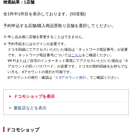
検索結果：1店舗
全1件中1件目を表示しております。(50音順)
予約申込する店舗/購入商品受取り店舗を選択してください。
申し込み後に店舗を変更することはできません。
予約手続きにはログインが必要です。
ドコモ回線にてアクセスいただいた場合は「ネットワーク暗証番号」が必要
です。ネットワーク暗証番号については
こちら
をご確認ください。
Wi-Fiまたはご自宅のインターネット環境にてアクセスいただいた場合は「d
アカウントのID／パスワード」が必要です。ドコモの契約回線をお持ちでな
い方も、dアカウントの発行が可能です。
dアカウントの発行・確認は「
dアカウント発行
」でご確認ください。
ドコモショップを表示
量販店などを表示
ドコモショップ