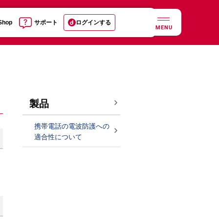
 Shop
サポート
ログインする
MENU
製品
携帯電話の電波防護への
適合性について