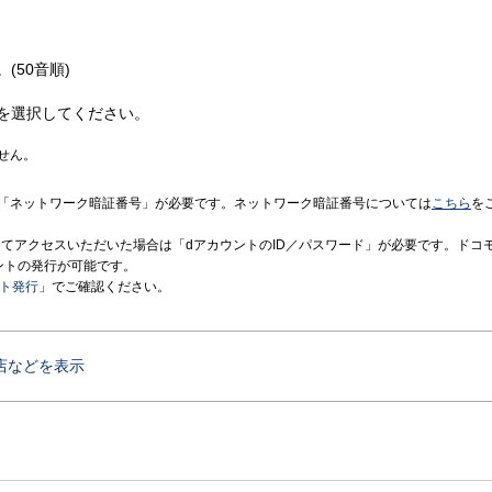
(50音順)
を選択してください。
せん。
「ネットワーク暗証番号」が必要です。ネットワーク暗証番号については
こちら
を
境にてアクセスいただいた場合は「dアカウントのID／パスワード」が必要です。ドコ
ントの発行が可能です。
ント発行
」でご確認ください。
店などを表示