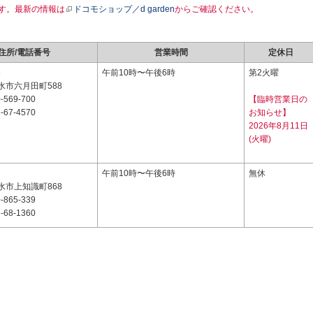
す。最新の情報は
ドコモショップ／d garden
からご確認ください。
住所/電話番号
営業時間
定休日
6
午前10時〜午後6時
第2火曜
水市六月田町588
-569-700
【臨時営業日の
-67-4570
お知らせ】
2026年8月11日
(火曜)
2
午前10時〜午後6時
無休
水市上知識町868
-865-339
-68-1360