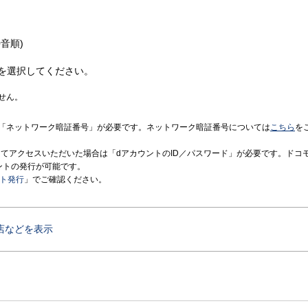
音順)
を選択してください。
せん。
「ネットワーク暗証番号」が必要です。ネットワーク暗証番号については
こちら
を
境にてアクセスいただいた場合は「dアカウントのID／パスワード」が必要です。ドコ
ントの発行が可能です。
ント発行
」でご確認ください。
店などを表示