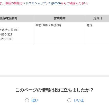
す。最新の情報は
ドコモショップ／d garden
からご確認ください。
住所/電話番号
営業時間
定休日
1
午前10時〜午後6時
無休
佐市大口里761
-865-317
-28-8130
このページの情報は役に立ちましたか？
はい
いいえ