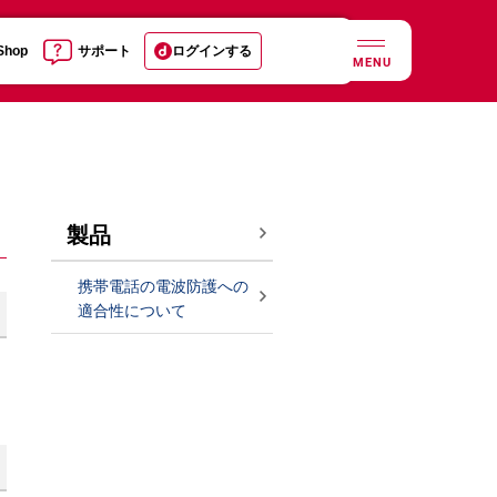
 Shop
サポート
ログインする
MENU
製品
携帯電話の電波防護への
適合性について