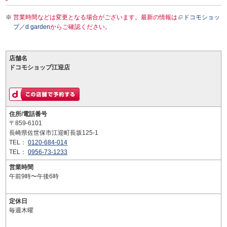
営業時間などは変更となる場合がございます。最新の情報は
ドコモショッ
プ／d garden
からご確認ください。
店舗名
ドコモショップ江迎店
住所/電話番号
〒859-6101
長崎県佐世保市江迎町長坂125-1
TEL：
0120-684-014
TEL：
0956-73-1233
営業時間
午前9時〜午後6時
定休日
毎週木曜