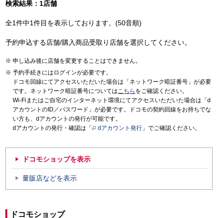
検索結果：1店舗
全1件中1件目を表示しております。(50音順)
予約申込する店舗/購入商品受取り店舗を選択してください。
申し込み後に店舗を変更することはできません。
予約手続きにはログインが必要です。
ドコモ回線にてアクセスいただいた場合は「ネットワーク暗証番号」が必要
です。ネットワーク暗証番号については
こちら
をご確認ください。
Wi-Fiまたはご自宅のインターネット環境にてアクセスいただいた場合は「d
アカウントのID／パスワード」が必要です。ドコモの契約回線をお持ちでな
い方も、dアカウントの発行が可能です。
dアカウントの発行・確認は「
dアカウント発行
」でご確認ください。
ドコモショップを表示
量販店などを表示
ドコモショップ