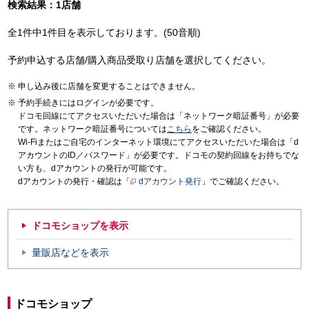
検索結果：1店舗
全1件中1件目を表示しております。(50音順)
予約申込する店舗/購入商品受取り店舗を選択してください。
申し込み後に店舗を変更することはできません。
予約手続きにはログインが必要です。
ドコモ回線にてアクセスいただいた場合は「ネットワーク暗証番号」が必要
です。ネットワーク暗証番号については
こちら
をご確認ください。
Wi-Fiまたはご自宅のインターネット環境にてアクセスいただいた場合は「d
アカウントのID／パスワード」が必要です。ドコモの契約回線をお持ちでな
い方も、dアカウントの発行が可能です。
dアカウントの発行・確認は「
dアカウント発行
」でご確認ください。
ドコモショップを表示
量販店などを表示
ドコモショップ