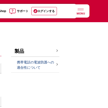
 Shop
サポート
ログインする
MENU
製品
携帯電話の電波防護への
適合性について