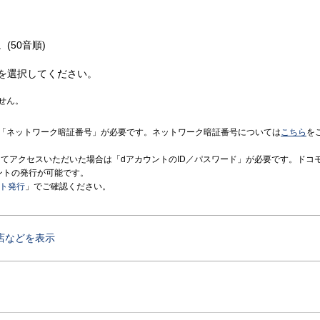
(50音順)
を選択してください。
せん。
「ネットワーク暗証番号」が必要です。ネットワーク暗証番号については
こちら
を
境にてアクセスいただいた場合は「dアカウントのID／パスワード」が必要です。ドコ
ントの発行が可能です。
ント発行
」でご確認ください。
店などを表示