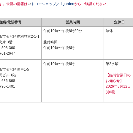
す。最新の情報は
ドコモショップ／d garden
からご確認ください。
住所/電話番号
営業時間
定休日
2
午前10時〜午後8時30分
無休
市金沢区釜利谷東2-1-1
庫 3階
受付時間
-508-360
午前10時〜午後8時
701-2647
7
午前10時〜午後6時
第2水曜
浜市金沢区瀬戸1-5
同ビル 1階
【臨時営業日の
-636-868
お知らせ】
790-1401
2026年8月12日
(水曜)