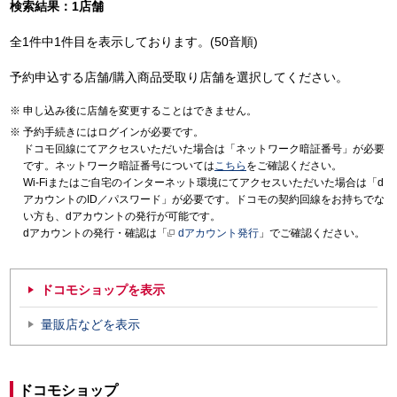
検索結果：1店舗
全1件中1件目を表示しております。(50音順)
予約申込する店舗/購入商品受取り店舗を選択してください。
申し込み後に店舗を変更することはできません。
予約手続きにはログインが必要です。
ドコモ回線にてアクセスいただいた場合は「ネットワーク暗証番号」が必要
です。ネットワーク暗証番号については
こちら
をご確認ください。
Wi-Fiまたはご自宅のインターネット環境にてアクセスいただいた場合は「d
アカウントのID／パスワード」が必要です。ドコモの契約回線をお持ちでな
い方も、dアカウントの発行が可能です。
dアカウントの発行・確認は「
dアカウント発行
」でご確認ください。
ドコモショップを表示
量販店などを表示
ドコモショップ