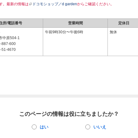
す。最新の情報は
ドコモショップ／d garden
からご確認ください。
住所/電話番号
営業時間
定休日
4
午前9時30分〜午後6時
無休
中原504-1
-887-600
-51-4670
このページの情報は役に立ちましたか？
はい
いいえ