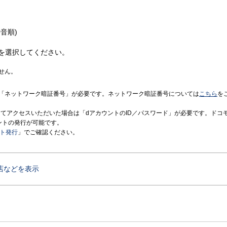
音順)
を選択してください。
せん。
「ネットワーク暗証番号」が必要です。ネットワーク暗証番号については
こちら
を
境にてアクセスいただいた場合は「dアカウントのID／パスワード」が必要です。ドコ
ントの発行が可能です。
ント発行
」でご確認ください。
店などを表示