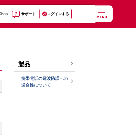
 Shop
サポート
ログインする
MENU
製品
携帯電話の電波防護への
適合性について