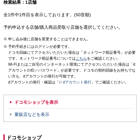
検索結果：1店舗
全1件中1件目を表示しております。(50音順)
予約申込する店舗/購入商品受取り店舗を選択してください。
申し込み後に店舗を変更することはできません。
予約手続きにはログインが必要です。
ドコモ回線にてアクセスいただいた場合は「ネットワーク暗証番号」が必要
です。ネットワーク暗証番号については
こちら
をご確認ください。
Wi-Fiまたはご自宅のインターネット環境にてアクセスいただいた場合は「d
アカウントのID／パスワード」が必要です。ドコモの契約回線をお持ちでな
い方も、dアカウントの発行が可能です。
dアカウントの発行・確認は「
dアカウント発行
」でご確認ください。
ドコモショップを表示
量販店などを表示
ドコモショップ