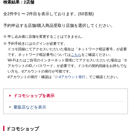
検索結果：2店舗
全2件中1 〜 2件目を表示しております。(50音順)
予約申込する店舗/購入商品受取り店舗を選択してください。
申し込み後に店舗を変更することはできません。
予約手続きにはログインが必要です。
ドコモ回線にてアクセスいただいた場合は「ネットワーク暗証番号」が必要
です。ネットワーク暗証番号については
こちら
をご確認ください。
Wi-Fiまたはご自宅のインターネット環境にてアクセスいただいた場合は「d
アカウントのID／パスワード」が必要です。ドコモの契約回線をお持ちでな
い方も、dアカウントの発行が可能です。
dアカウントの発行・確認は「
dアカウント発行
」でご確認ください。
ドコモショップを表示
量販店などを表示
ドコモショップ