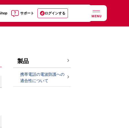
 Shop
サポート
ログインする
MENU
製品
携帯電話の電波防護への
適合性について