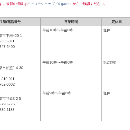
す。最新の情報は
ドコモショップ／d garden
からご確認ください。
住所/電話番号
営業時間
定休日
2
午前10時〜午後8時
無休
市下柳420-1
-335-011
747-5490
1
午前10時〜午後6時
第2水曜
市粕壁1-4-30
-810-011
762-0002
5
午前9時〜午後6時
無休
市谷原3-2-5
-790-776
739-1133