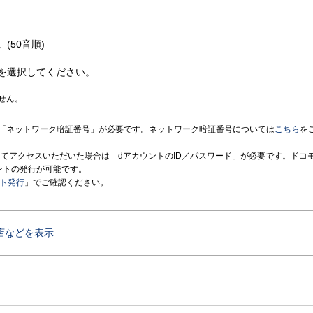
(50音順)
を選択してください。
せん。
「ネットワーク暗証番号」が必要です。ネットワーク暗証番号については
こちら
を
境にてアクセスいただいた場合は「dアカウントのID／パスワード」が必要です。ドコ
ントの発行が可能です。
ント発行
」でご確認ください。
店などを表示