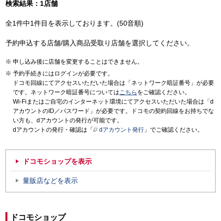
検索結果：1店舗
全1件中1件目を表示しております。(50音順)
予約申込する店舗/購入商品受取り店舗を選択してください。
申し込み後に店舗を変更することはできません。
予約手続きにはログインが必要です。
ドコモ回線にてアクセスいただいた場合は「ネットワーク暗証番号」が必要
です。ネットワーク暗証番号については
こちら
をご確認ください。
Wi-Fiまたはご自宅のインターネット環境にてアクセスいただいた場合は「d
アカウントのID／パスワード」が必要です。ドコモの契約回線をお持ちでな
い方も、dアカウントの発行が可能です。
dアカウントの発行・確認は「
dアカウント発行
」でご確認ください。
ドコモショップを表示
量販店などを表示
ドコモショップ