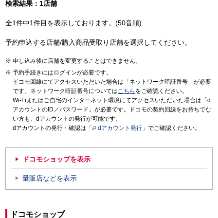
検索結果：1店舗
全1件中1件目を表示しております。(50音順)
予約申込する店舗/購入商品受取り店舗を選択してください。
申し込み後に店舗を変更することはできません。
予約手続きにはログインが必要です。
ドコモ回線にてアクセスいただいた場合は「ネットワーク暗証番号」が必要
です。ネットワーク暗証番号については
こちら
をご確認ください。
Wi-Fiまたはご自宅のインターネット環境にてアクセスいただいた場合は「d
アカウントのID／パスワード」が必要です。ドコモの契約回線をお持ちでな
い方も、dアカウントの発行が可能です。
dアカウントの発行・確認は「
dアカウント発行
」でご確認ください。
ドコモショップを表示
量販店などを表示
ドコモショップ