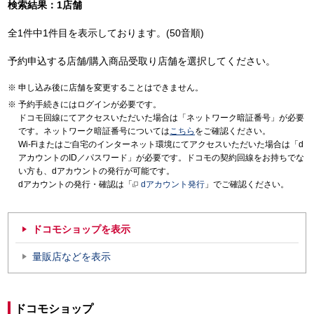
検索結果：1店舗
全1件中1件目を表示しております。(50音順)
予約申込する店舗/購入商品受取り店舗を選択してください。
申し込み後に店舗を変更することはできません。
予約手続きにはログインが必要です。
ドコモ回線にてアクセスいただいた場合は「ネットワーク暗証番号」が必要
です。ネットワーク暗証番号については
こちら
をご確認ください。
Wi-Fiまたはご自宅のインターネット環境にてアクセスいただいた場合は「d
アカウントのID／パスワード」が必要です。ドコモの契約回線をお持ちでな
い方も、dアカウントの発行が可能です。
dアカウントの発行・確認は「
dアカウント発行
」でご確認ください。
ドコモショップを表示
量販店などを表示
ドコモショップ