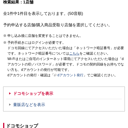
検索結果：1店舗
全1件中1件目を表示しております。(50音順)
予約申込する店舗/購入商品受取り店舗を選択してください。
申し込み後に店舗を変更することはできません。
予約手続きにはログインが必要です。
ドコモ回線にてアクセスいただいた場合は「ネットワーク暗証番号」が必要
です。ネットワーク暗証番号については
こちら
をご確認ください。
Wi-Fiまたはご自宅のインターネット環境にてアクセスいただいた場合は「d
アカウントのID／パスワード」が必要です。ドコモの契約回線をお持ちでな
い方も、dアカウントの発行が可能です。
dアカウントの発行・確認は「
dアカウント発行
」でご確認ください。
ドコモショップを表示
量販店などを表示
ドコモショップ