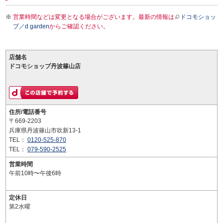
営業時間などは変更となる場合がございます。最新の情報は
ドコモショッ
プ／d garden
からご確認ください。
店舗名
ドコモショップ丹波篠山店
住所/電話番号
〒669-2203
兵庫県丹波篠山市吹新13-1
TEL：
0120-525-870
TEL：
079-590-2525
営業時間
午前10時〜午後6時
定休日
第2水曜