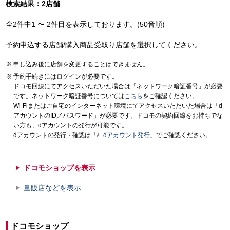
検索結果：2店舗
全2件中1 〜 2件目を表示しております。(50音順)
予約申込する店舗/購入商品受取り店舗を選択してください。
申し込み後に店舗を変更することはできません。
予約手続きにはログインが必要です。
ドコモ回線にてアクセスいただいた場合は「ネットワーク暗証番号」が必要
です。ネットワーク暗証番号については
こちら
をご確認ください。
Wi-Fiまたはご自宅のインターネット環境にてアクセスいただいた場合は「d
アカウントのID／パスワード」が必要です。ドコモの契約回線をお持ちでな
い方も、dアカウントの発行が可能です。
dアカウントの発行・確認は「
dアカウント発行
」でご確認ください。
ドコモショップを表示
量販店などを表示
ドコモショップ