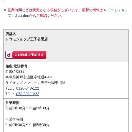
営業時間などは変更となる場合がございます。最新の情報は
ドコモショッ
プ／d garden
からご確認ください。
店舗名
ドコモショップ王子公園店
住所/電話番号
〒657-0832
兵庫県神戸市灘区岸地通4-4-11
ライオンズマンション王子公園東 1階
TEL：
0120-848-122
TEL：
078-801-1222
営業時間
午前9時30分〜午後6時30分
※受付時間
午前9時30分〜午後5時30分