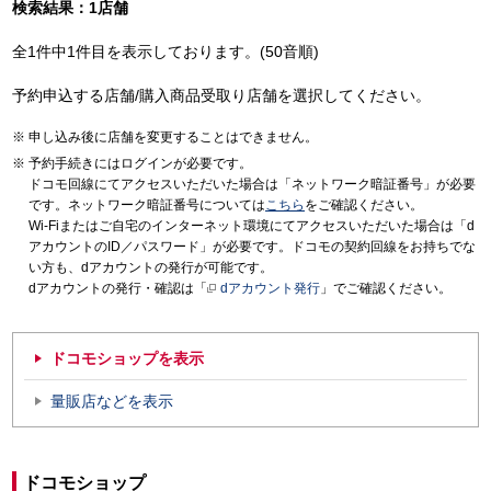
検索結果：1店舗
全1件中1件目を表示しております。(50音順)
予約申込する店舗/購入商品受取り店舗を選択してください。
申し込み後に店舗を変更することはできません。
予約手続きにはログインが必要です。
ドコモ回線にてアクセスいただいた場合は「ネットワーク暗証番号」が必要
です。ネットワーク暗証番号については
こちら
をご確認ください。
Wi-Fiまたはご自宅のインターネット環境にてアクセスいただいた場合は「d
アカウントのID／パスワード」が必要です。ドコモの契約回線をお持ちでな
い方も、dアカウントの発行が可能です。
dアカウントの発行・確認は「
dアカウント発行
」でご確認ください。
ドコモショップを表示
量販店などを表示
ドコモショップ