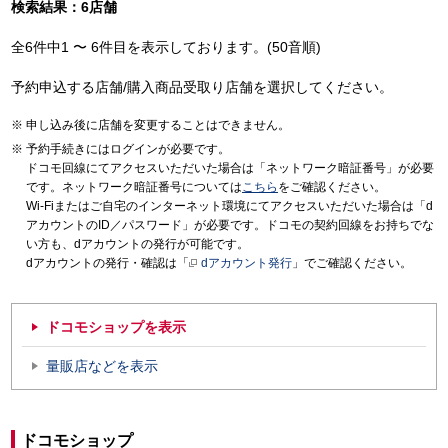
検索結果：6店舗
全6件中1 〜 6件目を表示しております。(50音順)
予約申込する店舗/購入商品受取り店舗を選択してください。
申し込み後に店舗を変更することはできません。
予約手続きにはログインが必要です。
ドコモ回線にてアクセスいただいた場合は「ネットワーク暗証番号」が必要
です。ネットワーク暗証番号については
こちら
をご確認ください。
Wi-Fiまたはご自宅のインターネット環境にてアクセスいただいた場合は「d
アカウントのID／パスワード」が必要です。ドコモの契約回線をお持ちでな
い方も、dアカウントの発行が可能です。
dアカウントの発行・確認は「
dアカウント発行
」でご確認ください。
ドコモショップを表示
量販店などを表示
ドコモショップ