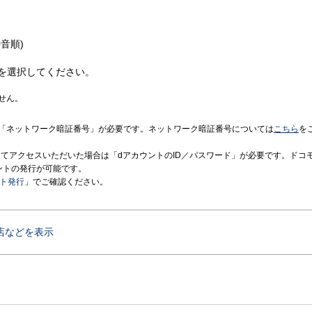
音順)
を選択してください。
せん。
「ネットワーク暗証番号」が必要です。ネットワーク暗証番号については
こちら
を
境にてアクセスいただいた場合は「dアカウントのID／パスワード」が必要です。ドコ
ントの発行が可能です。
ント発行
」でご確認ください。
店などを表示