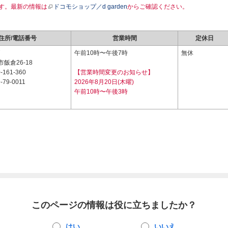
す。最新の情報は
ドコモショップ／d garden
からご確認ください。
住所/電話番号
営業時間
定休日
7
午前10時〜午後7時
無休
飯倉26-18
-161-360
【営業時間変更のお知らせ】
-79-0011
2026年8月20日(木曜)
午前10時〜午後3時
このページの情報は役に立ちましたか？
はい
いいえ