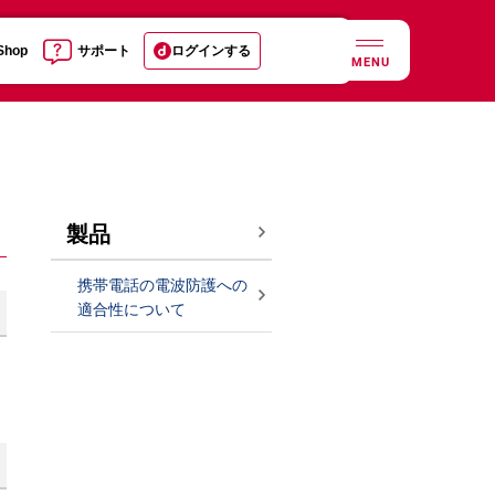
 Shop
サポート
ログインする
MENU
製品
携帯電話の電波防護への
適合性について