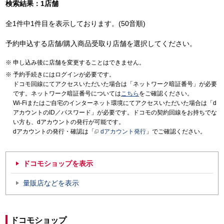
検索結果：1店舗
全1件中1件目を表示しております。(50音順)
予約申込する店舗/購入商品受取り店舗を選択してください。
申し込み後に店舗を変更することはできません。
予約手続きにはログインが必要です。
ドコモ回線にてアクセスいただいた場合は「ネットワーク暗証番号」が必要
です。ネットワーク暗証番号については
こちら
をご確認ください。
Wi-Fiまたはご自宅のインターネット環境にてアクセスいただいた場合は「d
アカウントのID／パスワード」が必要です。ドコモの契約回線をお持ちでな
い方も、dアカウントの発行が可能です。
dアカウントの発行・確認は「
dアカウント発行
」でご確認ください。
ドコモショップを表示
量販店などを表示
ドコモショップ