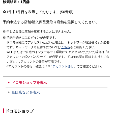
検索結果：1店舗
全1件中1件目を表示しております。(50音順)
予約申込する店舗/購入商品受取り店舗を選択してください。
申し込み後に店舗を変更することはできません。
予約手続きにはログインが必要です。
ドコモ回線にてアクセスいただいた場合は「ネットワーク暗証番号」が必要
です。ネットワーク暗証番号については
こちら
をご確認ください。
Wi-Fiまたはご自宅のインターネット環境にてアクセスいただいた場合は「d
アカウントのID／パスワード」が必要です。ドコモの契約回線をお持ちでな
い方も、dアカウントの発行が可能です。
dアカウントの発行・確認は「
dアカウント発行
」でご確認ください。
ドコモショップを表示
量販店などを表示
ドコモショップ