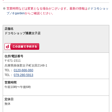
営業時間などは変更となる場合がございます。最新の情報は
ドコモショッ
プ／d garden
からご確認ください。
店舗名
ドコモショップ播磨太子店
住所/電話番号
〒671-1511
兵庫県揖保郡太子町太田2148-1
TEL：
0120-666-060
TEL：
079-280-5913
営業時間
午前10時〜午後6時
定休日
無休