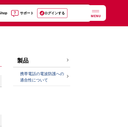
 Shop
サポート
ログインする
MENU
製品
携帯電話の電波防護への
適合性について