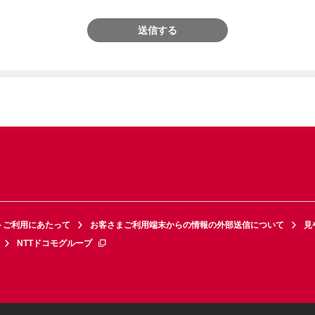
送信する
トご利用にあたって
お客さまご利用端末からの情報の外部送信について
見
NTTドコモグループ