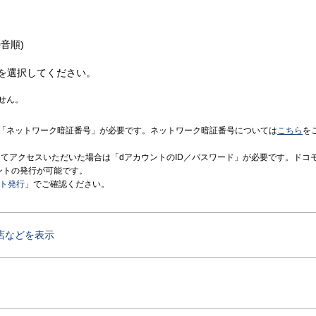
音順)
を選択してください。
せん。
「ネットワーク暗証番号」が必要です。ネットワーク暗証番号については
こちら
を
境にてアクセスいただいた場合は「dアカウントのID／パスワード」が必要です。ドコ
ントの発行が可能です。
ント発行
」でご確認ください。
店などを表示