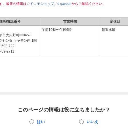
す。最新の情報は
ドコモショップ／d garden
からご確認ください。
住所/電話番号
営業時間
定休日
3
午前10時〜午後6時
毎週水曜
市大矢野町中845-1
グセンタ キャモン内 1階
-592-722
-59-2711
このページの情報は役に立ちましたか？
はい
いいえ