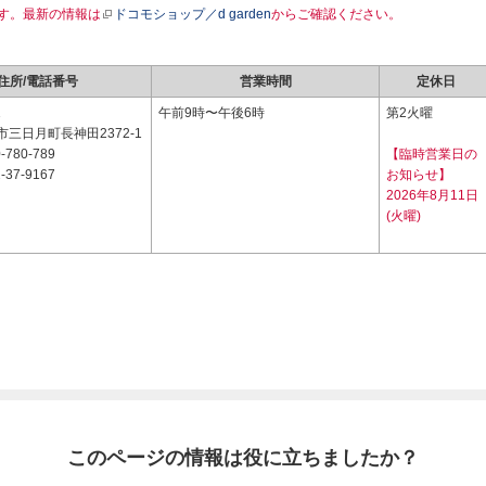
す。最新の情報は
ドコモショップ／d garden
からご確認ください。
住所/電話番号
営業時間
定休日
1
午前9時〜午後6時
第2火曜
三日月町長神田2372-1
-780-789
【臨時営業日の
-37-9167
お知らせ】
2026年8月11日
(火曜)
このページの情報は役に立ちましたか？