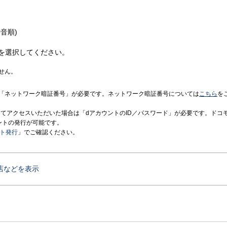
音順)
を選択してください。
せん。
「ネットワーク暗証番号」が必要です。ネットワーク暗証番号については
こちら
を
境にてアクセスいただいた場合は「dアカウントのID／パスワード」が必要です。ドコ
ントの発行が可能です。
ント発行
」でご確認ください。
店などを表示