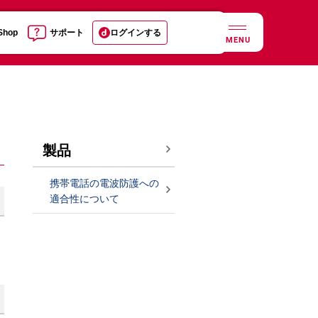
 Shop
サポート
ログインする
MENU
製品
携帯電話の電波防護への
適合性について