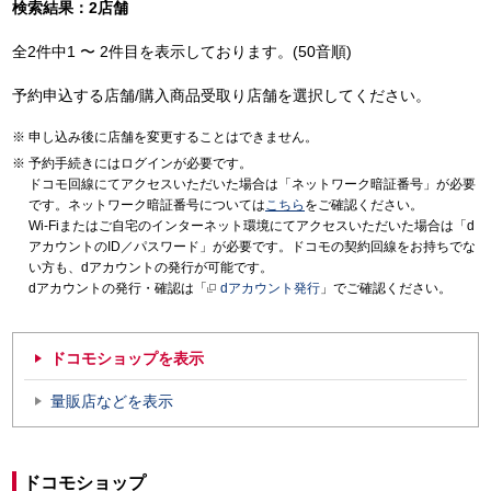
検索結果：2店舗
全2件中1 〜 2件目を表示しております。(50音順)
予約申込する店舗/購入商品受取り店舗を選択してください。
申し込み後に店舗を変更することはできません。
予約手続きにはログインが必要です。
ドコモ回線にてアクセスいただいた場合は「ネットワーク暗証番号」が必要
です。ネットワーク暗証番号については
こちら
をご確認ください。
Wi-Fiまたはご自宅のインターネット環境にてアクセスいただいた場合は「d
アカウントのID／パスワード」が必要です。ドコモの契約回線をお持ちでな
い方も、dアカウントの発行が可能です。
dアカウントの発行・確認は「
dアカウント発行
」でご確認ください。
ドコモショップを表示
量販店などを表示
ドコモショップ