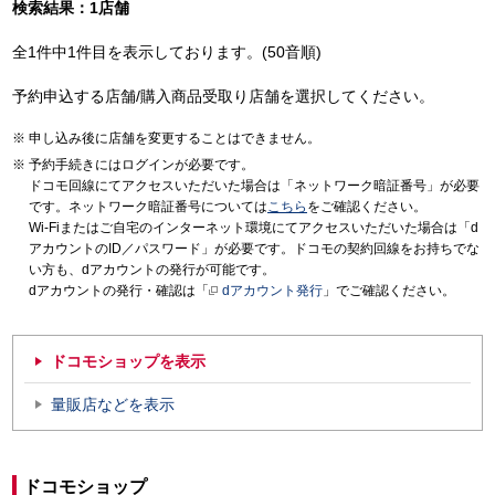
検索結果：1店舗
全1件中1件目を表示しております。(50音順)
予約申込する店舗/購入商品受取り店舗を選択してください。
申し込み後に店舗を変更することはできません。
予約手続きにはログインが必要です。
ドコモ回線にてアクセスいただいた場合は「ネットワーク暗証番号」が必要
です。ネットワーク暗証番号については
こちら
をご確認ください。
Wi-Fiまたはご自宅のインターネット環境にてアクセスいただいた場合は「d
アカウントのID／パスワード」が必要です。ドコモの契約回線をお持ちでな
い方も、dアカウントの発行が可能です。
dアカウントの発行・確認は「
dアカウント発行
」でご確認ください。
ドコモショップを表示
量販店などを表示
ドコモショップ